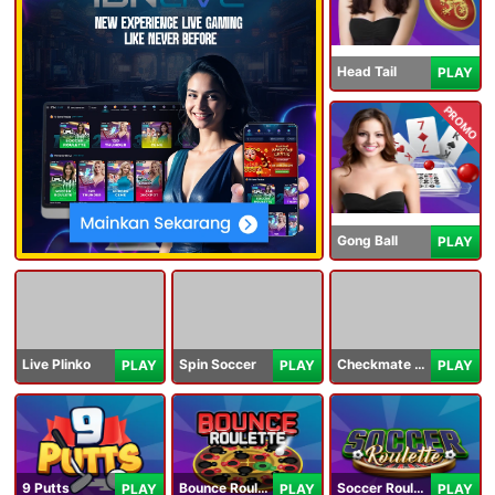
Head Tail
PLAY
PROMO
Gong Ball
PLAY
Live Plinko
Spin Soccer
Checkmate Rush
PLAY
PLAY
PLAY
9 Putts
Bounce Roulette
Soccer Roulette
PLAY
PLAY
PLAY