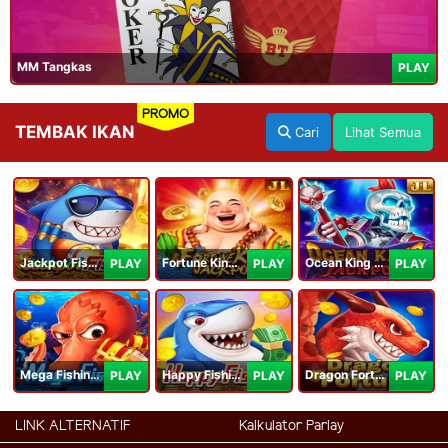
MM Tangkas
PLAY
PROMO
TEMBAK IKAN
Cari
Lihat Semua
Jackpot Fishing Jili
Fortune King Jackpot
Ocean King Jackpot
PLAY
PLAY
PLAY
Mega Fishing Jili
Happy Fishing Jili
Dragon Fortune Jili
PLAY
PLAY
PLAY
LINK ALTERNATIF
Kalkulator Parlay