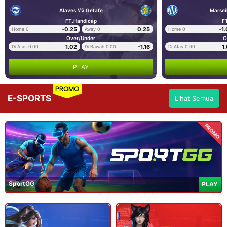
Marseille
VS
Strasbourg
Arse
FT.Handicap
F
-1.00
1.00
-2
Home 0
Away 0
Home 0
Over/Under
O
1.08
-1.26
-1
Di Atas 0.00
Di Bawah 0.00
Di Atas 0.00
PLAY
PROMO
E-SPORTS
Lihat Semua
PROMO
SportGG
PLAY