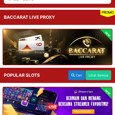
PROMO
BACCARAT LIVE PROXY
NEW
POPULAR SLOTS
Cari
Lihat Semua
NEW