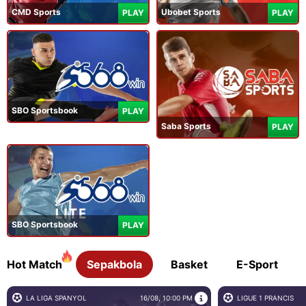
CMD Sports
Ubobet Sports
PLAY
PLAY
SBO Sportsbook
PLAY
Saba Sports
PLAY
SBO Sportsbook
PLAY
Hot Match
Sepakbola
Basket
E-Sport
LIGUE 1 PRANCIS
22/08, 1:45 AM
LIGA UTAMA INGGRIS