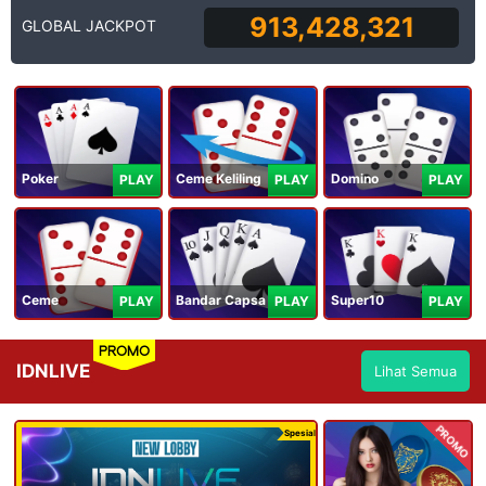
913,428,321
GLOBAL JACKPOT
Poker
Ceme Keliling
Domino
PLAY
PLAY
PLAY
Ceme
Bandar Capsa
Super10
PLAY
PLAY
PLAY
PROMO
IDNLIVE
Lihat Semua
PROMO
Spesial